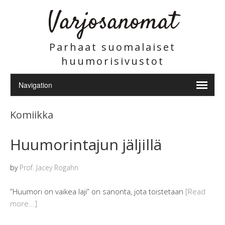
Varjosanomat
Parhaat suomalaiset
huumorisivustot
Komiikka
Huumorintajun jäljillä
by
Prof. Jacey Rogahn
”Huumori on vaikea laji” on sanonta, jota toistetaan
[Read
more...]