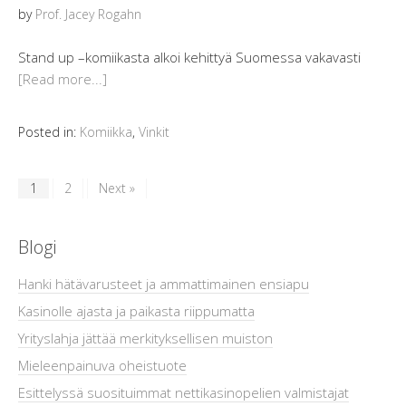
by
Prof. Jacey Rogahn
Stand up –komiikasta alkoi kehittyä Suomessa vakavasti
[Read more...]
Posted in:
Komiikka
,
Vinkit
1
2
Next »
Blogi
Hanki hätävarusteet ja ammattimainen ensiapu
Kasinolle ajasta ja paikasta riippumatta
Yrityslahja jättää merkityksellisen muiston
Mieleenpainuva oheistuote
Esittelyssä suosituimmat nettikasinopelien valmistajat